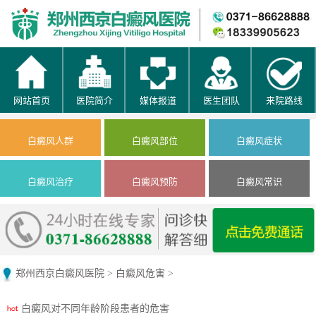
网站首页
医院简介
媒体报道
医生团队
来院路线
白癜风人群
白癜风部位
白癜风症状
白癜风治疗
白癜风预防
白癜风常识
郑州西京白癜风医院
>
白癜风危害
>
白癜风对不同年龄阶段患者的危害