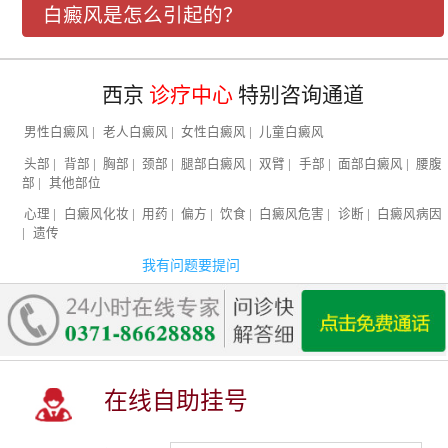
白癜风是怎么引起的？
西京
诊疗中心
特别咨询通道
男性白癜风
|
老人白癜风
|
女性白癜风
|
儿童白癜风
头部
|
背部
|
胸部
|
颈部
|
腿部白癜风
|
双臂
|
手部
|
面部白癜风
|
腰腹
部
|
其他部位
心理
|
白癜风化妆
|
用药
|
偏方
|
饮食
|
白癜风危害
|
诊断
|
白癜风病因
|
遗传
我有问题要提问
在线自助挂号