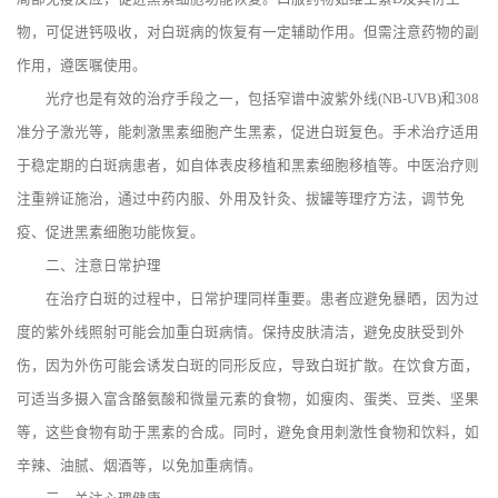
物，可促进钙吸收，对白斑病的恢复有一定辅助作用。但需注意药物的副
作用，遵医嘱使用。
光疗也是有效的治疗手段之一，包括窄谱中波紫外线(NB-UVB)和308
准分子激光等，能刺激黑素细胞产生黑素，促进白斑复色。手术治疗适用
于稳定期的白斑病患者，如自体表皮移植和黑素细胞移植等。中医治疗则
注重辨证施治，通过中药内服、外用及针灸、拔罐等理疗方法，调节免
疫、促进黑素细胞功能恢复。
二、注意日常护理
在治疗白斑的过程中，日常护理同样重要。患者应避免暴晒，因为过
度的紫外线照射可能会加重白斑病情。保持皮肤清洁，避免皮肤受到外
伤，因为外伤可能会诱发白斑的同形反应，导致白斑扩散。在饮食方面，
可适当多摄入富含酪氨酸和微量元素的食物，如瘦肉、蛋类、豆类、坚果
等，这些食物有助于黑素的合成。同时，避免食用刺激性食物和饮料，如
辛辣、油腻、烟酒等，以免加重病情。