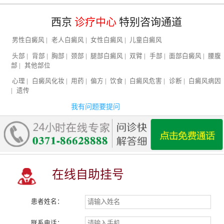
西京
诊疗中心
特别咨询通道
男性白癜风
|
老人白癜风
|
女性白癜风
|
儿童白癜风
头部
|
背部
|
胸部
|
颈部
|
腿部白癜风
|
双臂
|
手部
|
面部白癜风
|
腰腹
部
|
其他部位
心理
|
白癜风化妆
|
用药
|
偏方
|
饮食
|
白癜风危害
|
诊断
|
白癜风病因
|
遗传
我有问题要提问
在线自助挂号
患者姓名：
联系电话：