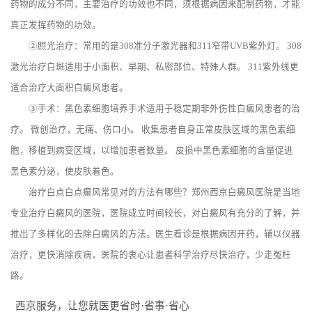
药物的成分不同，主要治疗的功效也不同，须根据病因来配制药物，才能
真正发挥药物的功效。
②照光治疗：常用的是308准分子激光器和311窄带UVB紫外灯。 308
激光治疗白斑适用于小面积、早期、私密部位、特殊人群。 311紫外线更
适合治疗大面积白癜风患者。
③手术：黑色素细胞培养手术适用于稳定期非外伤性白癜风患者的治
疗。 微创治疗，无痛、伤口小。 收集患者自身正常皮肤区域的黑色素细
胞，移植到病变区域，以增加患者数量。 皮损中黑色素细胞的含量促进
黑色素分泌，使皮肤着色。
治疗白点白点癫风常见对的方法有哪些？郑州西京白癜风医院是当地
专业治疗白癜风的医院，医院成立时间较长，对白癜风有充分的了解，并
推出了多样化的去除白癜风的方法。医生看诊是根据病因开药，辅以仪器
治疗，更快消除疾病，医院的衷心让患者科学治疗尽快治疗，少走冤枉
路。
西京服务，让您就医更省时·省事·省心