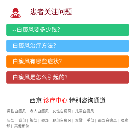
患者关注问题
--白癜风要多少钱？
白癜风治疗方法？
白癜风有哪些症状？
白癜风是怎么引起的？
西京
诊疗中心
特别咨询通道
男性白癜风
|
老人白癜风
|
女性白癜风
|
儿童白癜风
头部
|
背部
|
胸部
|
颈部
|
腿部白癜风
|
双臂
|
手部
|
面部白癜风
|
腰腹
部
|
其他部位