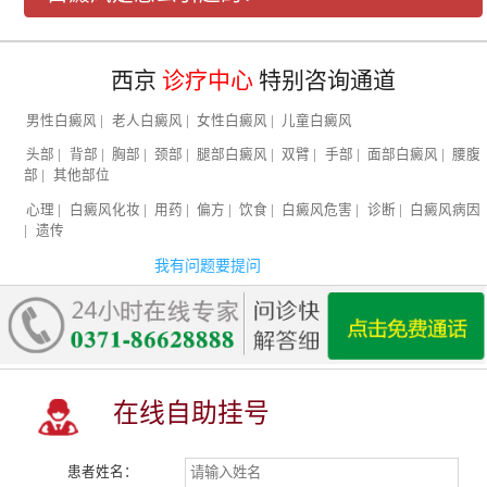
西京
诊疗中心
特别咨询通道
男性白癜风
|
老人白癜风
|
女性白癜风
|
儿童白癜风
头部
|
背部
|
胸部
|
颈部
|
腿部白癜风
|
双臂
|
手部
|
面部白癜风
|
腰腹
部
|
其他部位
心理
|
白癜风化妆
|
用药
|
偏方
|
饮食
|
白癜风危害
|
诊断
|
白癜风病因
|
遗传
我有问题要提问
在线自助挂号
患者姓名：