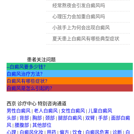
经常熬夜会引发白癜风吗
心理压力会加重白癜风吗
小孩手上为何会出现白癜风
夏天患上白癜风有哪些典型症状
患者关注问题
--白癜风要多少钱？
白癜风治疗方法？
白癜风有哪些症状？
白癜风是怎么引起的？
西京
诊疗中心
特别咨询通道
男性白癜风
|
老人白癜风
|
女性白癜风
|
儿童白癜风
头部
|
背部
|
胸部
|
颈部
|
腿部白癜风
|
双臂
|
手部
|
面部白癜
风
|
腰腹部
|
其他部位
心理
|
白癜风化妆
|
用药
|
偏方
|
饮食
|
白癜风危害
|
诊断
|
白