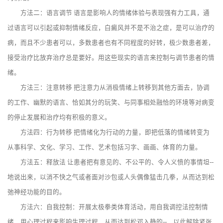
方法二：语言调节 语言是影响人的情绪体验与表现强有力工具，通
过语言可以引起或抑制情绪反应，白癜风并不是不治之症，是可以治疗的
病，而且不少患者可以，多数患者也有不同程度的好转，极少数患者差，
接受治疗比放弃治疗总是要好。用这些现实的语言来控制与调节患者的情
绪。
方法三：注意转移 把注意力从消极情绪上转移到其他方面去，协调
的工作、幽默的语言、恰如其分的玩笑、与同事相处融恰的环境等对病变
的停止发展和治疗均有积极的意义。
方法四：行为转移 把情绪化为行动的力量，即把低落的情绪转变为
从事科学、文化、学习、工作、艺术包括习字、画画、体育的力量。
方法五：释放法 让患者把有意见的、不公平的、令人义愤的事情坦--
地说出来，以消不快之气或者面对沙包或人头偶像猛击几拳，从而达到松
弛神经功能的目的。
方法六：自我控制：开展太极拳类体育活动，用自我调控法控制情
绪，用心理过程来影响生理过程，从而达到松邓入静的--，以此解除紧张