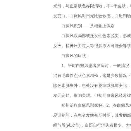
光滑，与正常肤色界限清晰，不--于皮肤，
发变白。白癜风对日光比较敏感，白斑稍晒
白癜风识别——从概念上识别
白癜风以局部或泛发性色素脱失，形成白
反应。精神压力过大等很多原因可能会导致
白癜风的症状：
1、平时白癜风患者发病时，一般情况下
混有毛囊性点状色素增殖，这是少数情况下
除色素脱失外，患处没有萎缩或脱屑变化，
发无定处。影响美观。但初期白癜风经常被
郑州治疗白癜风那家好
。2、在白癜风
易识别的：在患者发病初期时期，其发病部
经节段(或皮节)，白斑自行消失者极少。