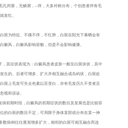
毛孔闭塞，无鳞屑，--痒，大多对称分布，个别患者伴有毛
就发红。
斑为特征。不痛不痒，不红肿，白斑在阳光下暴晒会有
白癜风，白癜风影响容貌，但是不会影响健康。
，其症状表现为：白癜风患者皮肤一般呈白斑块状，其中
发生的。后者可增多、扩大并相互融合成岛屿状，白斑处
白斑上毛发可失去色素以至变白，亦有毛发历久不变者且
忽视和误诊。
发病初期时段，白癜风的初期症状的数目及发展也是比较容
位的白斑的数目不定，可局限于身体某部或分布在某一神
大多数病例往往逐渐增多扩大，相邻的白斑可相互融合而连