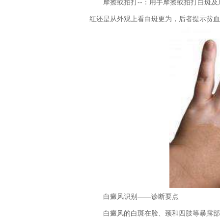
摩擦或拍打--：用手摩擦或拍打白斑及
红还是从外观上看白斑更为，后者提示贫血
白癜风识别——诊断要点
白癜风的白斑在脸、颈和四肢等暴露部位