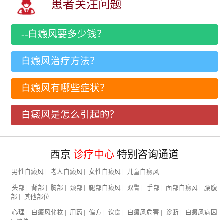
患者关注问题
--白癜风要多少钱？
白癜风治疗方法？
白癜风有哪些症状？
白癜风是怎么引起的？
西京
诊疗中心
特别咨询通道
男性白癜风
|
老人白癜风
|
女性白癜风
|
儿童白癜风
头部
|
背部
|
胸部
|
颈部
|
腿部白癜风
|
双臂
|
手部
|
面部白癜风
|
腰腹
部
|
其他部位
心理
|
白癜风化妆
|
用药
|
偏方
|
饮食
|
白癜风危害
|
诊断
|
白癜风病因