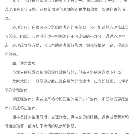
光疗：光疗是白癜风治疗的重要手段之一。通过308准分子激光、窄
谱UVB等光疗设备，可以刺激黑色素细胞的再生和修复，促进白斑的消
退。
心理治疗：白癜风不仅影响患者的外貌美观，还可能对其心理造成负
面影响。因此，心理治疗也是初期治疗不可或缺的一部分。通过心理咨
询、心理疏导等方式，可以帮助患者缓解焦虑、抑郁等情绪问题，提高治
疗效果。
四、注意事项
虽然白癜风发病初期的治疗效果较好，但患者仍需注意以下几点：
及时就医：一旦发现皮肤出现白斑等异常症状，应立即就医，以便尽
早确诊和治疗。
遵医嘱治疗：患者应严格按照医生的指导进行治疗，不要随意更改治
疗方案或停止治疗。
保持良好的生活习惯：合理饮食、保持充足的睡眠、避免过度劳累和
情绪波动等，都有助于病情的稳定和恢复。