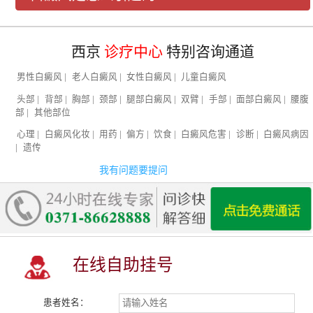
西京
诊疗中心
特别咨询通道
男性白癜风
|
老人白癜风
|
女性白癜风
|
儿童白癜风
头部
|
背部
|
胸部
|
颈部
|
腿部白癜风
|
双臂
|
手部
|
面部白癜风
|
腰腹
部
|
其他部位
心理
|
白癜风化妆
|
用药
|
偏方
|
饮食
|
白癜风危害
|
诊断
|
白癜风病因
|
遗传
我有问题要提问
在线自助挂号
患者姓名：