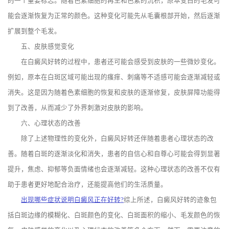
的一个重要标志。随着色素细胞的再生和色素的沉积，原本变白的毛发可
能会逐渐恢复为正常的颜色。这种变化可能先从毛囊根部开始，然后逐渐
扩展到整个毛发。
五、皮肤感觉变化
在白癜风好转的过程中，患者还可能会感受到皮肤的一些微妙变化。
例如，原本在白斑区域可能出现的瘙痒、刺痛等不适感可能会逐渐减轻或
消失。这是因为随着色素细胞的恢复和皮肤的逐渐修复，皮肤屏障功能得
到了改善，从而减少了外界刺激对皮肤的影响。
六、心理状态的改善
除了上述物理性的变化外，白癜风好转还伴随着患者心理状态的改
善。随着白斑的逐渐淡化和消失，患者的自信心和自尊心可能会得到显著
提升，焦虑、抑郁等负面情绪也会逐渐减轻。这种心理状态的改善不仅有
助于患者更好地配合治疗，还能提高他们的生活质量。
出现哪些症状说明白癜风正在好转?
综上所述，白癜风好转的迹象包
括白斑边缘的模糊化、白斑颜色的变化、白斑面积的缩小、毛发颜色的恢