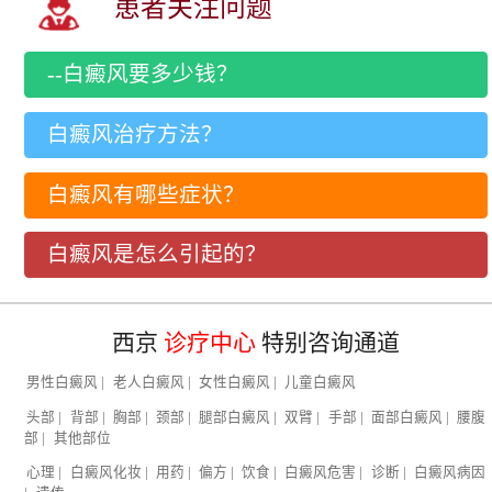
患者关注问题
--白癜风要多少钱？
白癜风治疗方法？
白癜风有哪些症状？
白癜风是怎么引起的？
西京
诊疗中心
特别咨询通道
男性白癜风
|
老人白癜风
|
女性白癜风
|
儿童白癜风
头部
|
背部
|
胸部
|
颈部
|
腿部白癜风
|
双臂
|
手部
|
面部白癜风
|
腰腹
部
|
其他部位
心理
|
白癜风化妆
|
用药
|
偏方
|
饮食
|
白癜风危害
|
诊断
|
白癜风病因