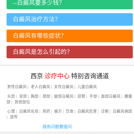
--白癜风要多少钱？
白癜风治疗方法？
白癜风有哪些症状？
白癜风是怎么引起的？
西京
诊疗中心
特别咨询通道
男性白癜风
|
老人白癜风
|
女性白癜风
|
儿童白癜风
头部
|
背部
|
胸部
|
颈部
|
腿部白癜风
|
双臂
|
手部
|
面部白癜风
|
腰腹
部
|
其他部位
心理
|
白癜风化妆
|
用药
|
偏方
|
饮食
|
白癜风危害
|
诊断
|
白癜风病因
|
遗传
我有问题要提问