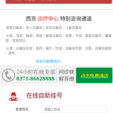
西京
诊疗中心
特别咨询通道
男性白癜风
|
老人白癜风
|
女性白癜风
|
儿童白癜风
头部
|
背部
|
胸部
|
颈部
|
腿部白癜风
|
双臂
|
手部
|
面部白癜风
|
腰腹
部
|
其他部位
心理
|
白癜风化妆
|
用药
|
偏方
|
饮食
|
白癜风危害
|
诊断
|
白癜风病因
|
遗传
我有问题要提问
在线自助挂号
患者姓名：